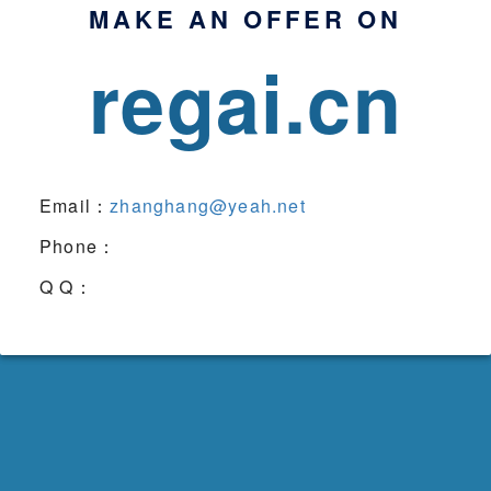
MAKE AN OFFER ON
regai.cn
Email：
zhanghang@yeah.net
Phone：
Q Q：